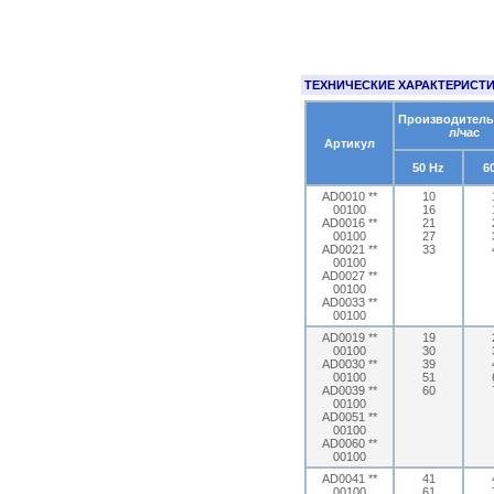
ТЕХНИЧЕСКИЕ ХАРАКТЕРИСТ
Производитель
л/час
Артикул
50 Hz
6
AD0010 **
10
00100
16
AD0016 **
21
00100
27
AD0021 **
33
00100
AD0027 **
00100
AD0033 **
00100
AD0019 **
19
00100
30
AD0030 **
39
00100
51
AD0039 **
60
00100
AD0051 **
00100
AD0060 **
00100
AD0041 **
41
00100
61