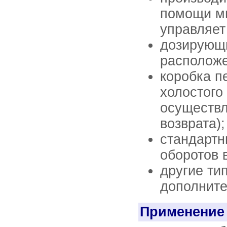
помощи ми
управляет
дозирующи
расположе
коробка п
холостого
осуществ
возврата);
стандартны
оборотов 
другие ти
дополните
Применение