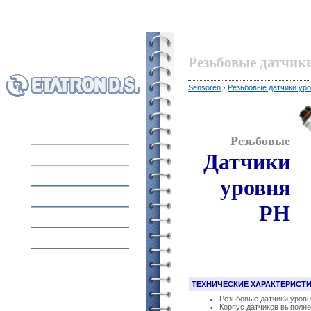
Резьбовые датчик
Sensoren
›
Резьбовые датчики ур
Резьбовые
HOME
Датчики
AUSRÜSTUNG
уровня
ÜBER UNS
PH
ANWENDUNG
KONTAKT
ТЕХНИЧЕСКИЕ ХАРАКТЕРИСТ
Резьбовые датчики уровн
Корпус датчиков выполнен