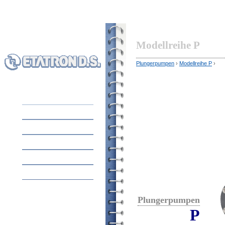
Modellreihe P
Plungerpumpen
›
Modellreihe P
›
HOME
AUSRÜSTUNG
ÜBER UNS
ANWENDUNG
KONTAKT
Plungerpumpen
P