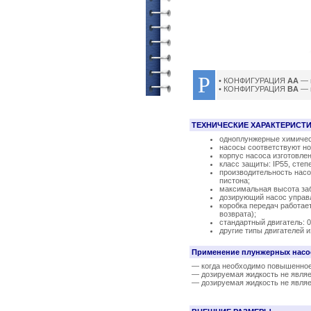
P
• КОНФИГУРАЦИЯ
AA
— 
• КОНФИГУРАЦИЯ
BA
— 
ТЕХНИЧЕСКИЕ ХАРАКТЕРИСТ
одноплунжерные химичес
насосы соответствуют н
корпус насоса изготовле
класс защиты: IP55, степ
производительность насо
пистона;
максимальная высота заб
дозирующий насос управ
коробка передач работае
возврата);
стандартный двигатель: 0,
другие типы двигателей 
Применение плунжерных насо
— когда необходимо повышенное
— дозируемая жидкость не являе
— дозируемая жидкость не являе