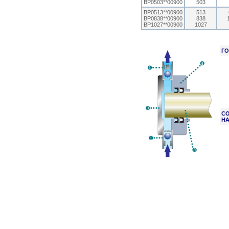
BP0503**00900
503
BP0513**00900
513
BP0838**00900
838
BP1027**00900
1027
Г
СО
Н
© ETATRON D.S. 2004-2026
All rights reserved.