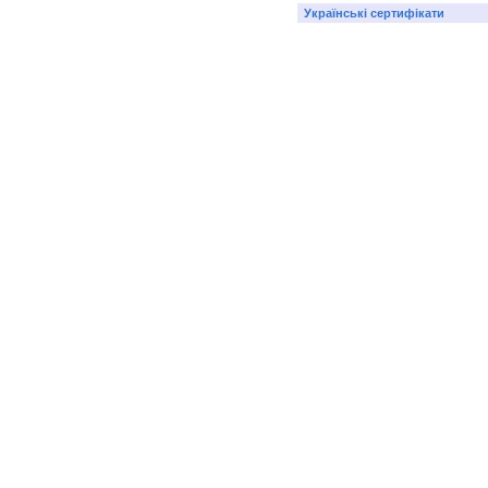
Українські сертифікати
© ETATRON D.S. 2004-2026
All rights reserved.