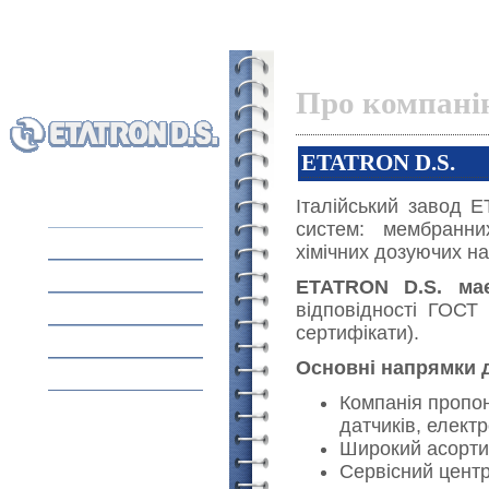
Про компані
ETATRON D.S.
Італійський завод E
систем: мембранни
ГОЛОВНА
хімічних дозуючих н
ОБЛАДНАННЯ
ETATRON D.S. має
відповідності ГОСТ Р
ПРО КОМПАНІЮ
сертифікати).
ЗАСТОСУВАННЯ
Основні напрямки д
КОНТАКТИ
Компанія пропон
датчиків, електр
Широкий асортим
Сервісний центр