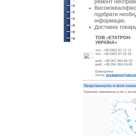
ремонт несправн
Висококваліфік
підібрати необх
інформацію.
Доставка товару 
ТОВ «ЕТАТРОН-
УКРАЇНА»
тел.: +38 0362-67-17-71
тел.: +38 0362-67-10-20
моб.: +38 067-360-85-22
моб.: +38 050-304-53-80
Електронна
почта
:
tov.etatron@ukr.ne
Представництва та філії компа
Компанія завоювала успіх у всьом