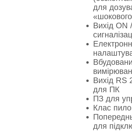
для дозув
«шокового
Вихід ON 
сигналізац
Електронн
налаштува
Вбудовани
вимірюван
Вихід RS 2
для ПК
ПЗ для уп
Клас пило
Попереднь
для підкл