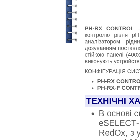
PH-RX CONTROL
-
контролю рівня pH
аналізатором рід
дозуванням поставля
стійкою панелі (400х
виконують устройства
КОНФІГУРАЦІЯ СИС
PH-RX CONTR
PH-RX-F CONT
ТЕХНІЧНІ Х
В основі с
eSELECT-B
RedOx, з 