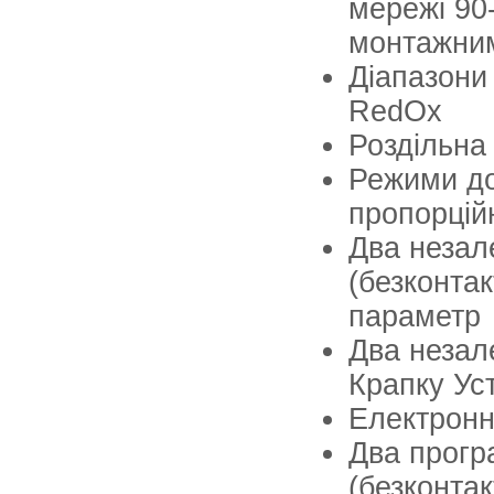
мережі 90
монтажни
Діапазони 
RedOx
Роздільна 
Режими до
пропорці
Два незал
(безконта
параметр
Два незал
Крапку Ус
Електронн
Два прогр
(безконта