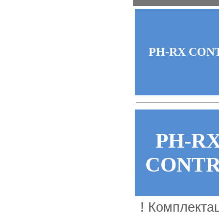
PH-RX CON
PH-RX
CONT
! Комплекта