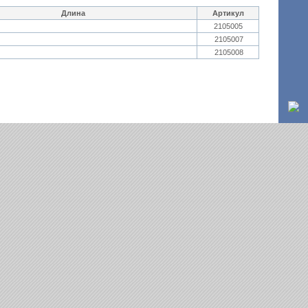
Длина
Артикул
2105005
2105007
2105008