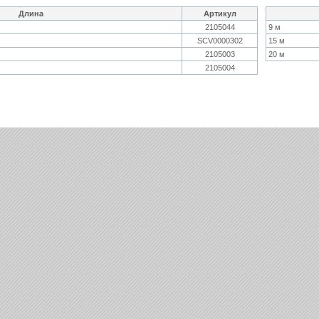
Длина
Артикул
2105044
9 м
SCV0000302
15 м
2105003
20 м
2105004