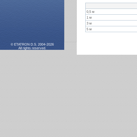
0,5 м
1 м
3 м
5 м
© ETATRON D.S. 2004-2026
All rights reserved.